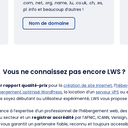
.com, .net, .org, .name, .lu, .co.uk, .ch, .es,
.pl .info et beaucoup d’autres !
Nom de domaine
Vous ne connaissez pas encore LWS ?
r rapport qualité-prix
pour la
création de site internet
, l’
hébe
bergement optimisé WordPress
, la location d’un
serveur VPS
ou e
us soyez débutant ou utilisateur expérimenté, LWS vous propose 
fiance à l’expertise d’un professionnel de l’hébergement web, d
du secteur et un
registrar accrédité
par l’AFNIC, ICANN, Verisign
 vous garantit un partenaire fiable, reconnu et toujours accessib